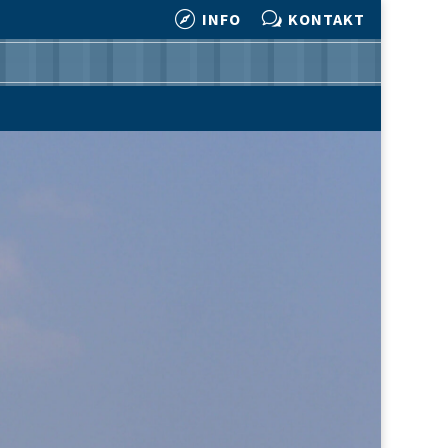

w
INFO
KONTAKT

w
INFO
KONTAKT