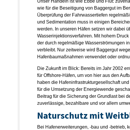
Unser Handeln ist wie Ebbe und Flut: zuverlä
wie für die Beseitigung von Baggergut im Be
Überprüfung der Fahrwassertiefen regelmäßi
und Sedimentation muss in einigen Bereichen d
werden. In unseren Häfen setzen wir dabei ü
Wasserinjektionsverfahren. Mit hohem Druck 
der durch regelmäßige Wasserströmungen in
verbleibt. Nur zeitweise wird Baggergut weg
Hafenbaumaßnahmen verwendet oder ordnun
Die Zukunft im Blick: Bereits im Jahr 2002 en
für Offshore-Häfen, um von hier aus den Auf
haben die Hafeninfra­strukturgesellschaft u
für die Umsetzung der Energiewende geschaffe
Beitrag für die Sicherung der Grundlast bei 
zuverlässige, bezahlbare und vor allem umw
Naturschutz mit Weitbl
Bei Hafenerweiterungen, -bau und -betrieb, k