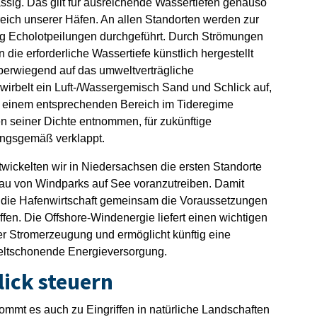
ssig. Das gilt für ausreichende Wassertiefen genauso
reich unserer Häfen. An allen Standorten werden zur
g Echolotpeilungen durchgeführt. Durch Strömungen
ie erforderliche Wasser­tiefe künstlich hergestellt
berwiegend auf das umweltverträgliche
wirbelt ein Luft-/Wassergemisch Sand und Schlick auf,
 einem entspre­chenden Bereich im Tideregime
en seiner Dichte entnommen, für zukünftige
gsgemäß verklappt.
twickelten wir in Niedersachsen die ersten Standorte
bau von Windparks auf See voranzutreiben. Damit
nd die Hafenwirtschaft gemeinsam die Voraussetzungen
n. Die Offshore-Windenergie liefert einen wichti­gen
der Stromerzeugung und ermöglicht künftig eine
eltschonende Energieversorgung.
ick steuern
ommt es auch zu Eingriffen in natürliche Landschaften