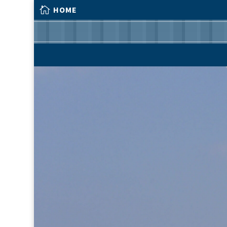

HOME

HOME