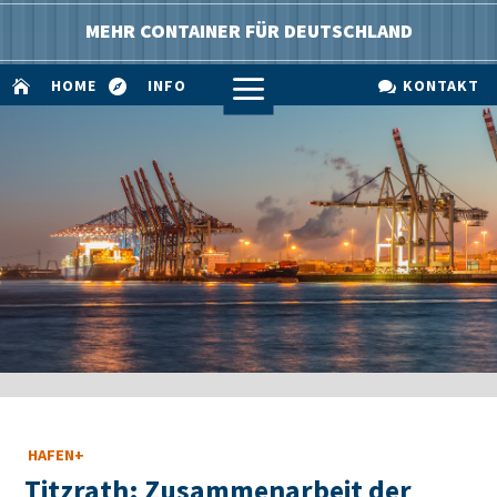
MEHR CONTAINER FÜR DEUTSCHLAND
a
HOME
INFO
KONTAKT



HAFEN+
Titzrath: Zusammenarbeit der