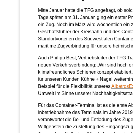
Mitte Januar hatte die TFG angefragt, ob sol
Tage später, am 31. Januar, ging ein erster 
ein Zug. Noch im März wird wöchentlich ein 
Geschäftsführer der Kreisbahn und des Conta
Standortvorteilen des Südwestfalen Contain
maritime Zugverbindung für unsere heimische 
Auch Philipp Best, Vertriebsleiter der TFG T
neuen Verkehrsverbindung: „Wir sind hoch er
klimafreundliches Schienenkonzept etabliert 
für unseren Kunden Kühne + Nagel weiterhin v
Beispiel für die Flexibilität unseres
AlbatrosE
Umwelt im Sinne unserer Nachhaltigkeitsstrat
Für das Container-Terminal ist es die erste 
Inbetriebnahme des Terminals im Jahre 201
verantwortet die Be- und Entladung des Zug
Wittgenstein die Zustellung des Eingangszug