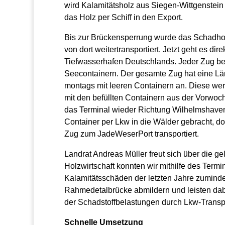
wird Kalamitätsholz aus Siegen-Wittgenstei
das Holz per Schiff in den Export.
Bis zur Brückensperrung wurde das Schadhol
von dort weitertransportiert. Jetzt geht es di
Tiefwasserhafen Deutschlands. Jeder Zug be
Seecontainern. Der gesamte Zug hat eine Lä
montags mit leeren Containern an. Diese wer
mit den befüllten Containern aus der Vorwoc
das Terminal wieder Richtung Wilhelmshaven
Container per Lkw in die Wälder gebracht, do
Zug zum JadeWeserPort transportiert.
Landrat Andreas Müller freut sich über die g
Holzwirtschaft konnten wir mithilfe des Term
Kalamitätsschäden der letzten Jahre zuminde
Rahmedetalbrücke abmildern und leisten dabe
der Schadstoffbelastungen durch Lkw-Transpo
Schnelle Umsetzung