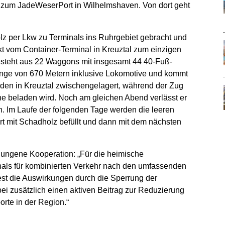
n zum JadeWeserPort in Wilhelmshaven. Von dort geht
z per Lkw zu Terminals ins Ruhrgebiet gebracht und
rekt vom Container-Terminal in Kreuztal zum einzigen
steht aus 22 Waggons mit insgesamt 44 40-Fuß-
nge von 670 Metern inklusive Lokomotive und kommt
den in Kreuztal zwischengelagert, während der Zug
he beladen wird. Noch am gleichen Abend verlässt er
. Im Laufe der folgenden Tage werden die leeren
rt mit Schadholz befüllt und dann mit dem nächsten
elungene Kooperation: „Für die heimische
inals für kombinierten Verkehr nach den umfassenden
st die Auswirkungen durch die Sperrung der
i zusätzlich einen aktiven Beitrag zur Reduzierung
rte in der Region.“