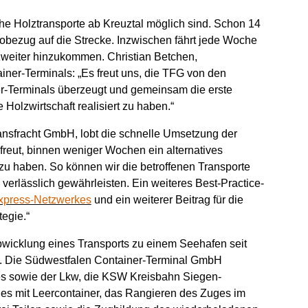
che Holztransporte ab Kreuztal möglich sind. Schon 14
Probezug auf die Strecke. Inzwischen fährt jede Woche
zweiter hinzukommen. Christian Betchen,
iner-Terminals: „Es freut uns, die TFG von den
er-Terminals überzeugt und gemeinsam die erste
Holzwirtschaft realisiert zu haben.“
ransfracht GmbH, lobt die schnelle Umsetzung der
freut, binnen weniger Wochen ein alternatives
zu haben. So können wir die betroffenen Transporte
erlässlich gewährleisten. Ein weiteres Best-Practice-
xpress-Netzwerkes
und ein weiterer Beitrag für die
egie.“
Abwicklung eines Transports zu einem Seehafen seit
9. Die Südwestfalen Container-Terminal GmbH
es sowie der Lkw, die KSW Kreisbahn Siegen-
es mit Leercontainer, das Rangieren des Zuges im