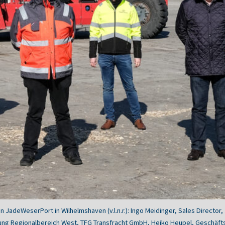
n JadeWeserPort in Wilhelmshaven (v.l.n.r.): Ingo Meidinger, Sales Direct
ung Regionalbereich West, TFG Transfracht GmbH, Heiko Heupel, Geschäfts