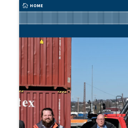

HOME

HOME