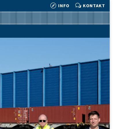

w
INFO
KONTAKT

w
INFO
KONTAKT