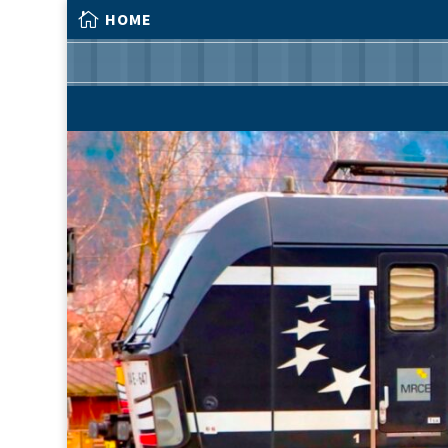

HOME

HOME