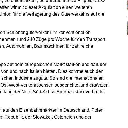
ly zu unterstützen“, betont Sabrina De Filippis, CEO
affen wir mit dieser Akquisition einen weiteren
Union für die Verlagerung des Güterverkehrs auf die
 den Schienengüterverkehr im konventionellen
ernehmen rund 240 Züge pro Woche für den Transport
ten, Automobilen, Baumaschinen für zahlreiche
pe auf dem europäischen Markt stärken und darüber
 von und nach Italien bieten. Dies komme auch den
nischen Industrie zugute. So sind die internationalen
e Ost-West-Verkehrsachsen ausgerichtet und ergänzen
entlang der Nord-Süd-Achse Europas stark verbreitet
en auf den Eisenbahnmärkten in Deutschland, Polen,
n Republik, der Slowakei, Österreich und der