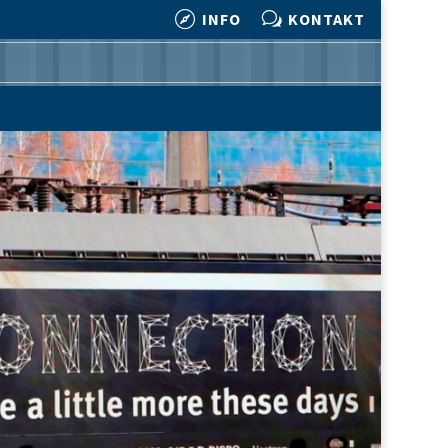

w
INFO
KONTAKT

w
INFO
KONTAKT