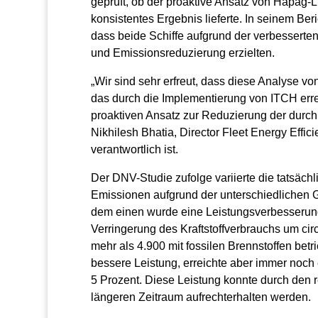
geprüft, ob der proaktive Ansatz von Hapag-L
konsistentes Ergebnis lieferte. In seinem Be
dass beide Schiffe aufgrund der verbesserten
und Emissionsreduzierung erzielten.
„Wir sind sehr erfreut, dass diese Analyse 
das durch die Implementierung von ITCH erre
proaktiven Ansatz zur Reduzierung der durch 
Nikhilesh Bhatia, Director Fleet Energy Effic
verantwortlich ist.
Der DNV-Studie zufolge variierte die tatsächl
Emissionen aufgrund der unterschiedlichen Gr
dem einen wurde eine Leistungsverbesserung 
Verringerung des Kraftstoffverbrauchs um ci
mehr als 4.900 mit fossilen Brennstoffen bet
bessere Leistung, erreichte aber immer noch
5 Prozent. Diese Leistung konnte durch den
längeren Zeitraum aufrechterhalten werden.