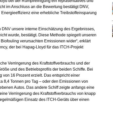
loyd bei der Rumpfreinigung ein repräsentatives und
richt im Anschluss an die Bewertung bestätigt DNV,
 Energieeffizienz eine erhebliche Treibstoffeinsparung
von DNV unsere interne Einschätzung des Ergebnisses,
icht wurde, bestätigt. Diese Methode spiegelt unseren
Biofouling verursachten Emissionen wider“, erklärt
iency, der bei Hapag-Lloyd für das ITCH-Projekt
iche Verringerung des Kraftstoffverbrauchs und der
öße und des Betriebsprofils der beiden Schiffe. Bei
von 16 Prozent erzielt. Das entspricht einer
rca 8,4 Tonnen pro Tag – oder den Emissionen von
riebenen Autos. Das andere Schiff zeigte anfangs eine
 eine Verringerung des Kraftstoffverbrauchs von knapp
 regelmäßigen Einsatz des ITCH-Geräts über einen