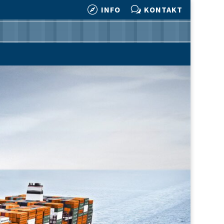

w
INFO
KONTAKT

w
INFO
KONTAKT