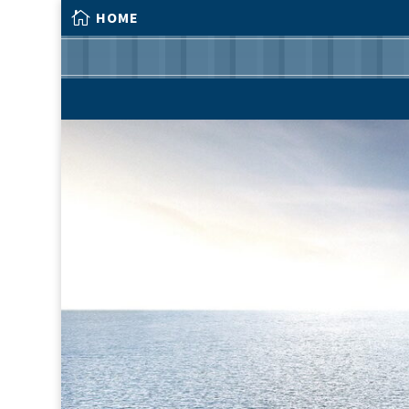

HOME

HOME