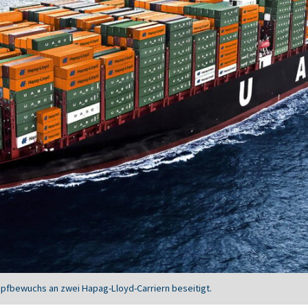
pfbewuchs an zwei Hapag-Lloyd-Carriern beseitigt.