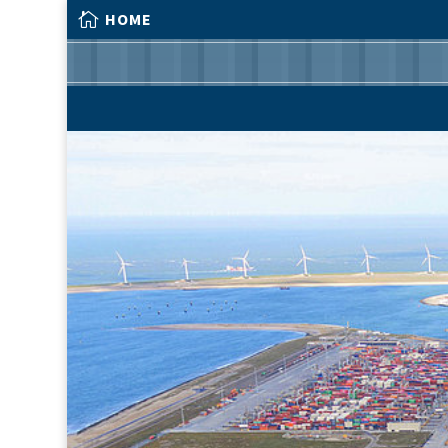

HOME

HOME