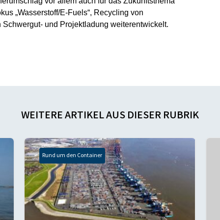
nerumschlag vor allem auch für das Zukunftsthema
okus „Wasserstoff/E-Fuels“, Recycling von
 Schwergut- und Projektladung weiterentwickelt.
WEITERE ARTIKEL AUS DIESER RUBRIK
Rund um den Container