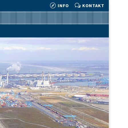

w
INFO
KONTAKT

w
INFO
KONTAKT