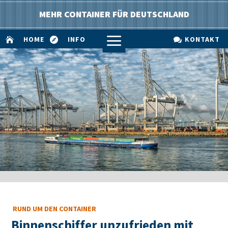
MEHR CONTAINER FÜR DEUTSCHLAND
a
HOME
INFO
KONTAKT



RUND UM DEN CONTAINER
Binnenschiffer unzufrieden mit