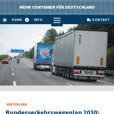
MEHR CONTAINER FÜR DEUTSCHLAND
a
HOME
INFO
KONTAKT



HINTERLAND
Bundesverkehrswegeplan 2030: