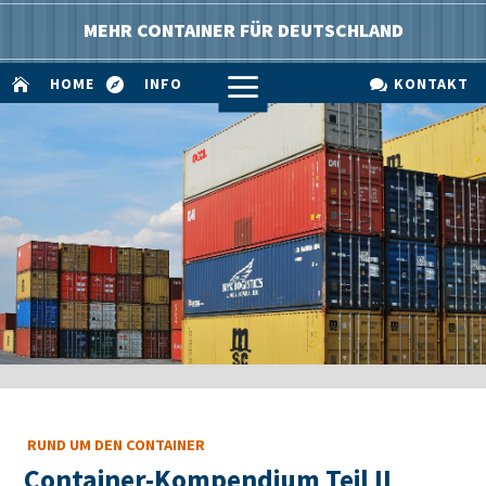
MEHR CONTAINER FÜR DEUTSCHLAND
a
HOME
INFO
KONTAKT



RUND UM DEN CONTAINER
Container-Kompendium Teil II