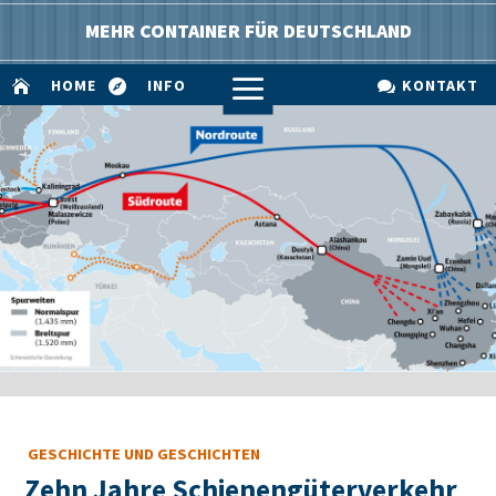
MEHR CONTAINER FÜR DEUTSCHLAND
a
HOME
INFO
KONTAKT



GESCHICHTE UND GESCHICHTEN
Zehn Jahre Schienengüterverkehr