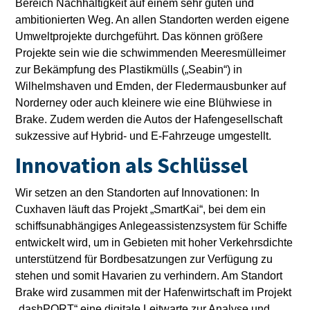
Bereich Nachhaltigkeit auf einem sehr guten und
ambitionierten Weg. An allen Standorten werden eigene
Umweltprojekte durchgeführt. Das können größere
Projekte sein wie die schwimmenden Meeresmülleimer
zur Bekämpfung des Plastikmülls („Seabin“) in
Wilhelmshaven und Emden, der Fledermausbunker auf
Norderney oder auch kleinere wie eine Blühwiese in
Brake. Zudem werden die Autos der Hafengesellschaft
sukzessive auf Hybrid- und E-Fahrzeuge umgestellt.
Innovation als Schlüssel
Wir setzen an den Standorten auf Innovationen: In
Cuxhaven läuft das Projekt „SmartKai“, bei dem ein
schiffsunabhängiges Anlegeassistenzsystem für Schiffe
entwickelt wird, um in Gebieten mit hoher Verkehrsdichte
unterstützend für Bordbesatzungen zur Verfügung zu
stehen und somit Havarien zu verhindern. Am Standort
Brake wird zusammen mit der Hafenwirtschaft im Projekt
„dashPORT“ eine digitale Leitwarte zur Analyse und