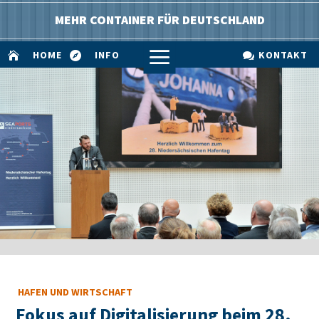
MEHR CONTAINER FÜR DEUTSCHLAND
a
HOME
INFO
KONTAKT



HAFEN UND WIRTSCHAFT
Fokus auf Digitalisierung beim 28.