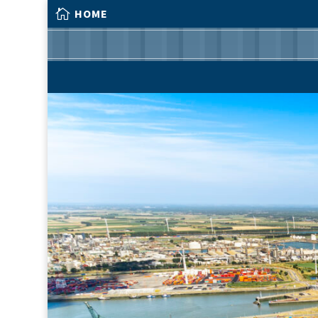

HOME

HOME