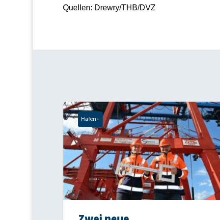
Quellen: Drewry/THB/DVZ
Hafen+
Zwei neue