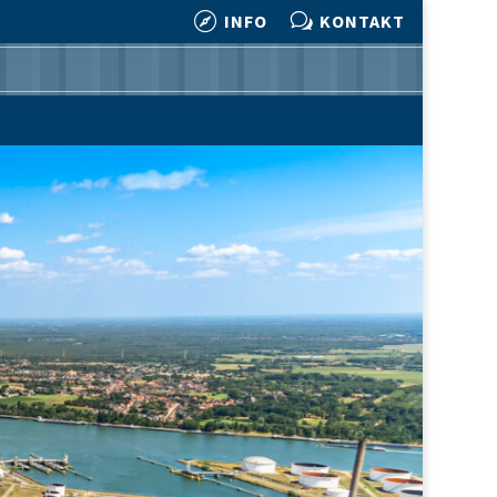

w
INFO
KONTAKT

w
INFO
KONTAKT