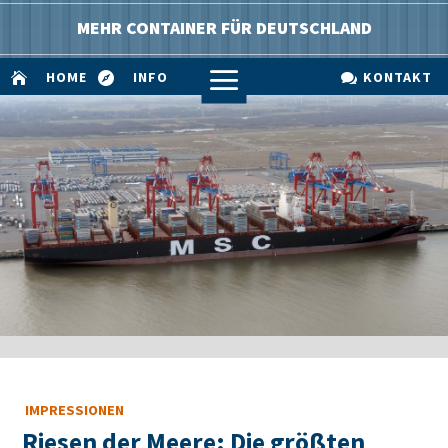
MEHR CONTAINER FÜR DEUTSCHLAND
a
HOME
INFO
KONTAKT



IMPRESSIONEN
Riesen der Meere: Die größten