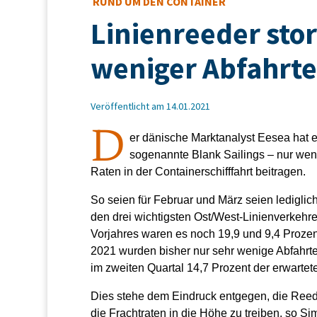
RUND UM DEN CONTAINER
Linienreeder sto
weniger Abfahrt
Veröffentlicht am 14.01.2021
D
er dänische Marktanalyst Eesea hat er
sogenannte Blank Sailings – nur wen
Raten in der Containerschifffahrt beitragen.
So seien für Februar und März seien lediglic
den drei wichtigsten Ost/West-Linienverkehr
Vorjahres waren es noch 19,9 und 9,4 Prozent
2021 wurden bisher nur sehr wenige Abfahrte
im zweiten Quartal 14,7 Prozent der erwartet
Dies stehe dem Eindruck entgegen, die Reede
die Frachtraten in die Höhe zu treiben, so S