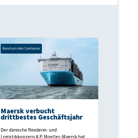
Rund um den Container
Maersk verbucht
drittbestes Geschäftsjahr
Der dänische Reederei- und
Logistikkonzern A.P. Moeller-Maersk hat