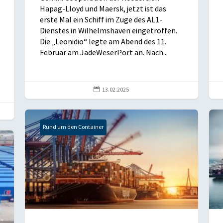
Hapag-Lloyd und Maersk, jetzt ist das
erste Mal ein Schiff im Zuge des AL1-
Dienstes in Wilhelmshaven eingetroffen.
Die „Leonidio“ legte am Abend des 11.
Februar am JadeWeserPort an. Nach...

13.02.2025
Rund um den Container