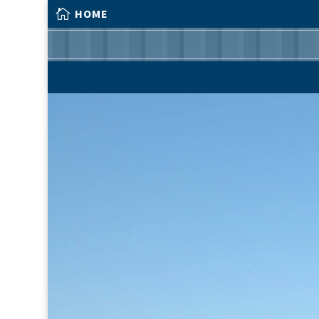

HOME

HOME