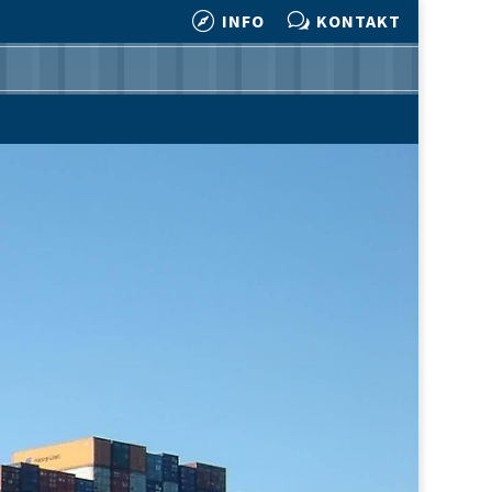

w
INFO
KONTAKT

w
INFO
KONTAKT