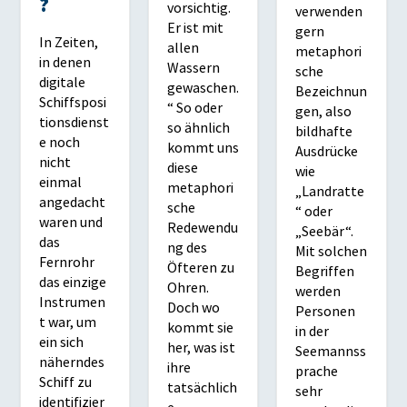
?
vorsichtig.
verwenden
Er ist mit
gern
In Zeiten,
allen
metaphori
in denen
Wassern
sche
digitale
gewaschen.
Bezeichnun
Schiffsposi
“ So oder
gen, also
tionsdienst
so ähnlich
bildhafte
e noch
kommt uns
Ausdrücke
nicht
diese
wie
einmal
metaphori
„Landratte
angedacht
sche
“ oder
waren und
Redewendu
„Seebär“.
das
ng des
Mit solchen
Fernrohr
Öfteren zu
Begriffen
das einzige
Ohren.
werden
Instrumen
Doch wo
Personen
t war, um
kommt sie
in der
ein sich
her, was ist
Seemannss
näherndes
ihre
prache
Schiff zu
tatsächlich
sehr
identifizier