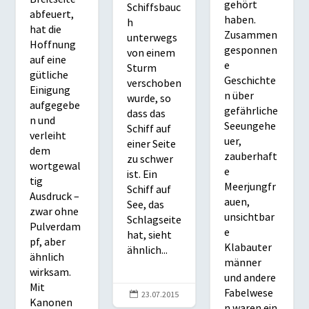
gehört
Schiffsbauc
abfeuert,
haben.
h
hat die
Zusammen
unterwegs
Hoffnung
gesponnen
von einem
auf eine
e
Sturm
gütliche
Geschichte
verschoben
Einigung
n über
wurde, so
aufgegebe
gefährliche
dass das
n und
Seeungehe
Schiff auf
verleiht
uer,
einer Seite
dem
zauberhaft
zu schwer
wortgewal
e
ist. Ein
tig
Meerjungfr
Schiff auf
Ausdruck –
auen,
See, das
zwar ohne
unsichtbar
Schlagseite
Pulverdam
e
hat, sieht
pf, aber
Klabauter
ähnlich...
ähnlich
männer
wirksam.
und andere
Mit
Fabelwese

23.07.2015
Kanonen
n waren ein