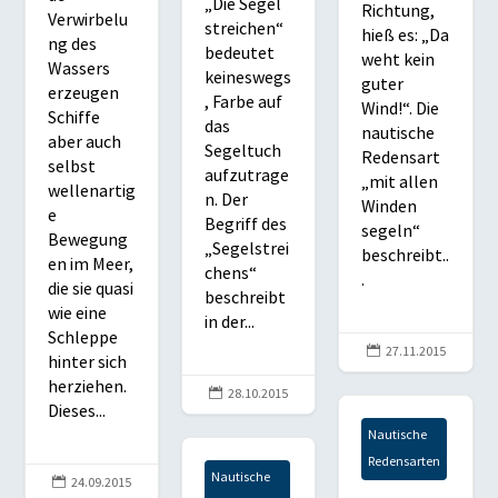
„Die Segel
Richtung,
Verwirbelu
streichen“
hieß es: „Da
ng des
bedeutet
weht kein
Wassers
keineswegs
guter
erzeugen
, Farbe auf
Wind!“. Die
Schiffe
das
nautische
aber auch
Segeltuch
Redensart
selbst
aufzutrage
„mit allen
wellenartig
n. Der
Winden
e
Begriff des
segeln“
Bewegung
„Segelstrei
beschreibt..
en im Meer,
chens“
.
die sie quasi
beschreibt
wie eine
in der...
Schleppe

27.11.2015
hinter sich
herziehen.

28.10.2015
Dieses...
Nautische
Redensarten
Nautische

24.09.2015