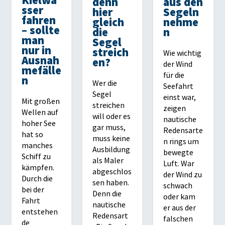
Kielwa
denn
aus den
sser
hier
Segeln
fahren
gleich
nehme
– sollte
die
n
man
Segel
nur in
streich
Wie wichtig
Ausnah
en?
der Wind
mefälle
für die
n
Wer die
Seefahrt
Segel
einst war,
Mit großen
streichen
zeigen
Wellen auf
will oder es
nautische
hoher See
gar muss,
Redensarte
hat so
muss keine
n rings um
manches
Ausbildung
bewegte
Schiff zu
als Maler
Luft. War
kämpfen.
abgeschlos
der Wind zu
Durch die
sen haben.
schwach
bei der
Denn die
oder kam
Fahrt
nautische
er aus der
entstehen
Redensart
falschen
de