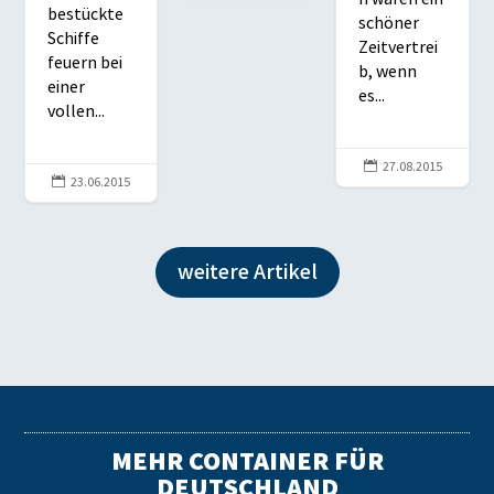
bestückte
schöner
Schiffe
Zeitvertrei
feuern bei
b, wenn
einer
es...
vollen...

27.08.2015

23.06.2015
weitere Artikel
MEHR CONTAINER FÜR
DEUTSCHLAND