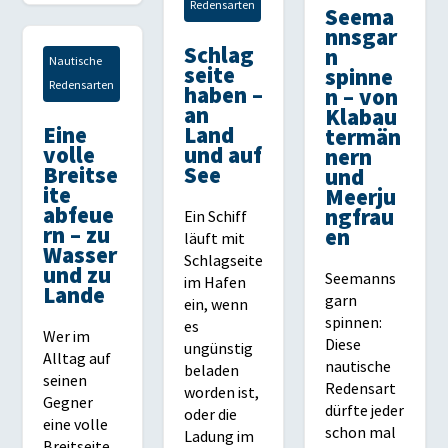
Redensarten
Seema
nnsgar
Schlag
n
Nautische
seite
spinne
Redensarten
haben –
n – von
an
Klabau
Eine
Land
termän
volle
und auf
nern
Breitse
See
und
ite
Meerju
abfeue
ngfrau
Ein Schiff
rn – zu
en
läuft mit
Wasser
Schlagseite
und zu
Seemanns
im Hafen
Lande
garn
ein, wenn
spinnen:
es
Wer im
Diese
ungünstig
Alltag auf
nautische
beladen
seinen
Redensart
worden ist,
Gegner
dürfte jeder
oder die
eine volle
schon mal
Ladung im
Breitseite