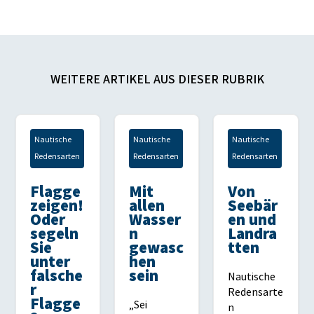
WEITERE ARTIKEL AUS DIESER RUBRIK
Nautische
Nautische
Nautische
Redensarten
Redensarten
Redensarten
Flagge
Mit
Von
zeigen!
allen
Seebär
Oder
Wasser
en und
segeln
n
Landra
Sie
gewasc
tten
unter
hen
falsche
sein
Nautische
r
Redensarte
Flagge
„Sei
n