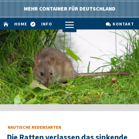
MEHR CONTAINER FÜR DEUTSCHLAND
a
HOME
INFO
KONTAKT



NAUTISCHE REDENSARTEN
Die Ratten verlassen das sinkende