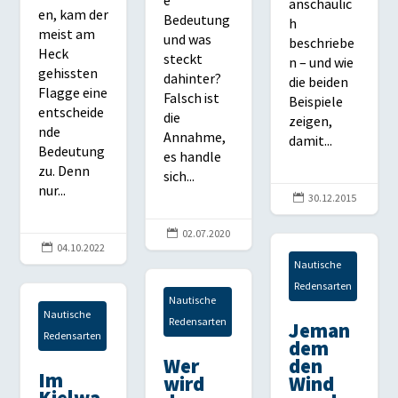
e
anschaulic
en, kam der
Bedeutung
h
meist am
und was
beschriebe
Heck
steckt
n – und wie
gehissten
dahinter?
die beiden
Flagge eine
Falsch ist
Beispiele
entscheide
die
zeigen,
nde
Annahme,
damit...
Bedeutung
es handle
zu. Denn
sich...
nur...

30.12.2015

02.07.2020

04.10.2022
Nautische
Redensarten
Nautische
Nautische
Redensarten
Jeman
Redensarten
dem
Wer
den
Im
wird
Wind