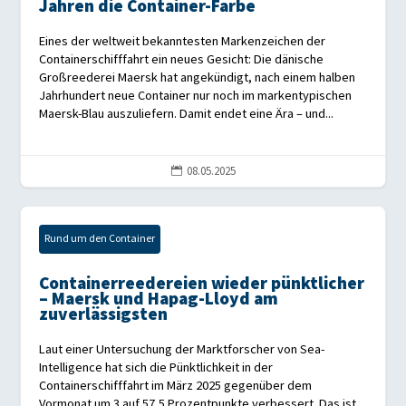
Jahren die Container-Farbe
Eines der weltweit bekanntesten Markenzeichen der
Containerschifffahrt ein neues Gesicht: Die dänische
Großreederei Maersk hat angekündigt, nach einem halben
Jahrhundert neue Container nur noch im markentypischen
Maersk-Blau auszuliefern. Damit endet eine Ära – und...
08.05.2025

Rund um den Container
Containerreedereien wieder pünktlicher
– Maersk und Hapag-Lloyd am
zuverlässigsten
Laut einer Untersuchung der Marktforscher von Sea-
Intelligence hat sich die Pünktlichkeit in der
Containerschifffahrt im März 2025 gegenüber dem
Vormonat um 3 auf 57,5 Prozentpunkte verbessert. Das ist