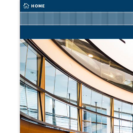

HOME

HOME