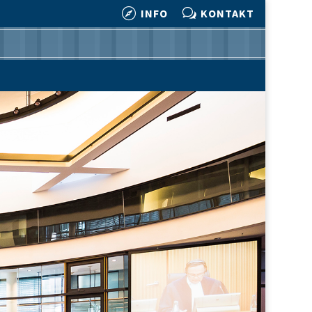

w
INFO
KONTAKT

w
INFO
KONTAKT