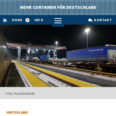
MEHR CONTAINER FÜR DEUTSCHLAND
a
HOME
INFO
KONTAKT



Foto: Kombiverkehr
HINTERLAND