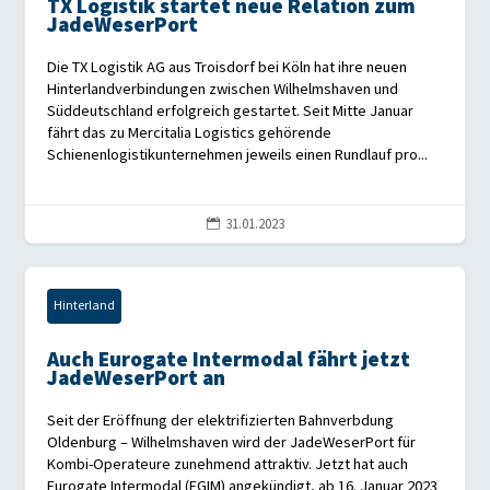
TX Logistik startet neue Relation zum
JadeWeserPort
Die TX Logistik AG aus Troisdorf bei Köln hat ihre neuen
Hinterlandverbindungen zwischen Wilhelmshaven und
Süddeutschland erfolgreich gestartet. Seit Mitte Januar
fährt das zu Mercitalia Logistics gehörende
Schienenlogistikunternehmen jeweils einen Rundlauf pro...
31.01.2023

Hinterland
Auch Eurogate Intermodal fährt jetzt
JadeWeserPort an
Seit der Eröffnung der elektrifizierten Bahnverbdung
Oldenburg – Wilhelmshaven wird der JadeWeserPort für
Kombi-Operateure zunehmend attraktiv. Jetzt hat auch
Eurogate Intermodal (EGIM) angekündigt, ab 16. Januar 2023