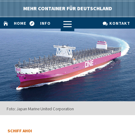
MEHR CONTAINER FÜR DEUTSCHLAND
a
HOME
INFO
KONTAKT



Foto: Japan Marine United Corporation
SCHIFF AHOI