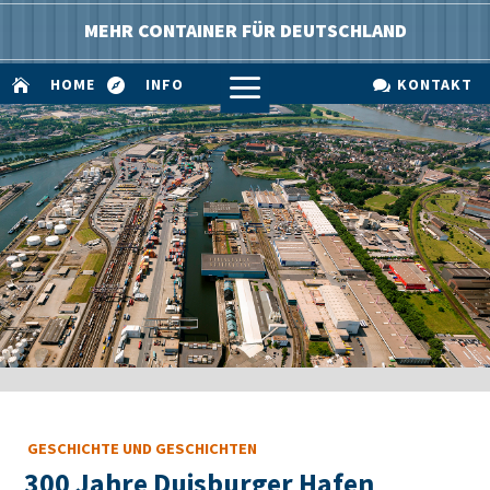
MEHR CONTAINER FÜR DEUTSCHLAND
a
HOME
INFO
KONTAKT



GESCHICHTE UND GESCHICHTEN
300 Jahre Duisburger Hafen