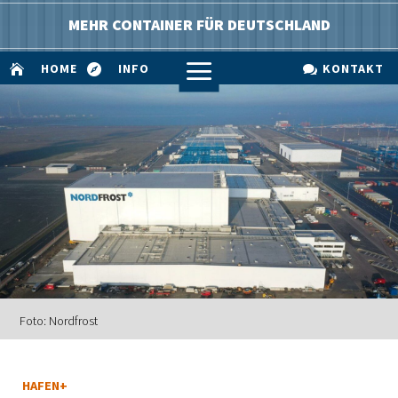
MEHR CONTAINER FÜR DEUTSCHLAND
a
HOME
INFO
KONTAKT



Foto: Nordfrost
HAFEN+