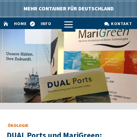
MEHR CONTAINER FÜR DEUTSCHLAND
a
HOME
INFO
KONTAKT



ÖKOLOGIE
DUAL Ports und MariGreen: