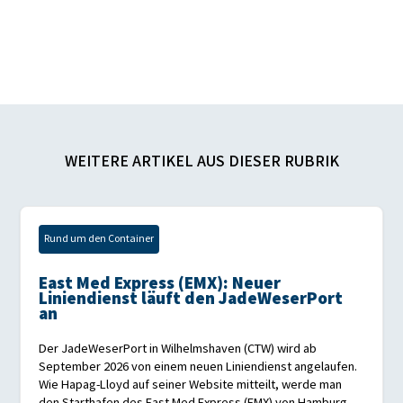
WEITERE ARTIKEL AUS DIESER RUBRIK
Rund um den Container
East Med Express (EMX): Neuer
Liniendienst läuft den JadeWeserPort
an
Der JadeWeserPort in Wilhelmshaven (CTW) wird ab
September 2026 von einem neuen Liniendienst angelaufen.
Wie Hapag-Lloyd auf seiner Website mitteilt, werde man
den Starthafen des East Med Express (EMX) von Hamburg